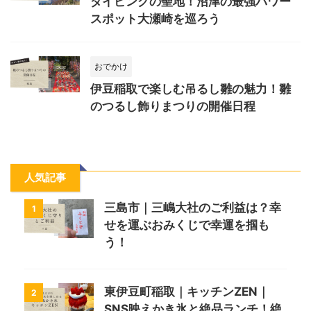
ダイビングの聖地！沼津の最強パワー
スポット大瀬崎を巡ろう
おでかけ
伊豆稲取で楽しむ吊るし雛の魅力！雛
のつるし飾りまつりの開催日程
人気記事
三島市｜三嶋大社のご利益は？幸
1
せを運ぶおみくじで幸運を掴も
う！
東伊豆町稲取｜キッチンZEN｜
2
SNS映えかき氷と絶品ランチ！絶