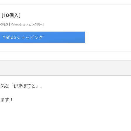
［10個入］
23:06時点 | Yahooショッピング調べ）
Yahooショッピング
人気な「伊東ぽてと」。
います！